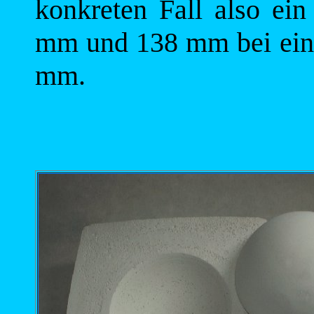
konkreten Fall also ei
mm und 138 mm bei eine
mm.