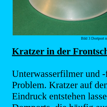
Bild 3 Dortport 
Kratzer in der Frontsc
Unterwasserfilmer und -
Problem. Kratzer auf den
Eindruck entstehen lasse