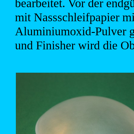
bearbeitet. Vor der endgü
mit Nassschleifpapier m
Aluminiumoxid-Pulver ge
und Finisher wird die Ob