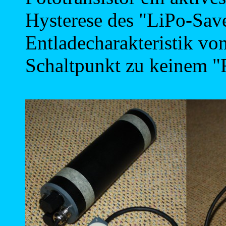
Hysterese des "LiPo-Sav
Entladecharakteristik v
Schaltpunkt zu keinem "F