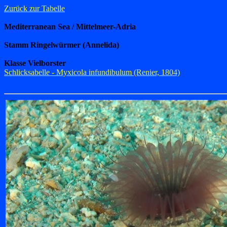
Zurück zur Tabelle
Mediterranean Sea / Mittelmeer-Adria
Stamm Ringelwürmer (Annelida)
Klasse Vielborster
Schlicksabelle - Myxicola infundibulum (Renier, 1804)