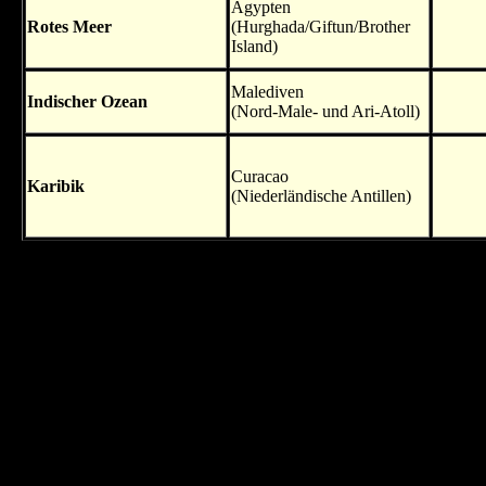
Ägypten
Rotes Meer
(Hurghada/Giftun/Brother
Island)
Malediven
Indischer Ozean
(Nord-Male- und Ari-Atoll)
Curacao
Karibik
(Niederländische Antillen)