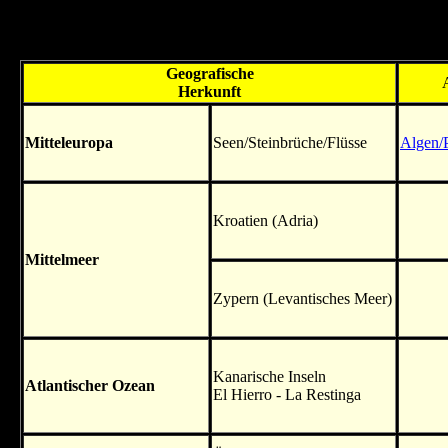
Das Format der Videos in dieser Tabelle ist Full-HD (1920 × 1080) 
Geografische
Herkunft
Mitteleuropa
Seen/Steinbrüche/Flüsse
Algen/
Kroatien (Adria)
Mittelmeer
Zypern (Levantisches Meer)
Kanarische Inseln
Atlantischer Ozean
El Hierro - La Restinga