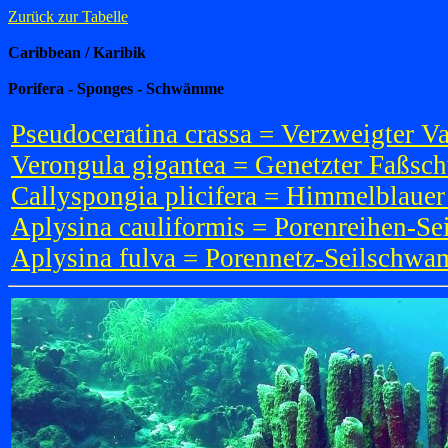
Zurück zur Tabelle
Caribbean / Karibik
Porifera - Sponges - Schwämme
Pseudoceratina crassa = Verzweigter
Verongula gigantea = Genetzter Faßs
Callyspongia plicifera = Himmelblau
Aplysina cauliformis = Porenreihen-
Aplysina fulva = Porennetz-Seilschw