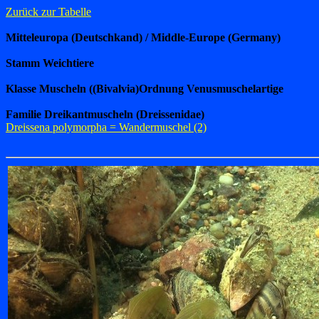
Zurück zur Tabelle
Mitteleuropa (Deutschkand) / Middle-Europe (Germany)
Stamm Weichtiere
Klasse Muscheln ((Bivalvia)
Ordnung Venusmuschelartige
Familie Dreikantmuscheln (Dreissenidae)
Dreissena polymorpha = Wandermuschel (2)