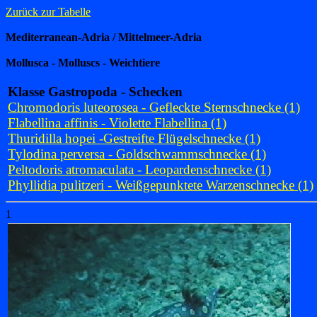
Zurück zur Tabelle
Mediterranean-Adria / Mittelmeer-Adria
Mollusca - Molluscs - Weichtiere
Klasse Gastropoda - Schecken
Chromodoris luteorosea - Gefleckte Sternschnecke (1)
Flabellina affinis - Violette Flabellina (1)
Thuridilla hopei -Gestreifte Flügelschnecke (1)
Tylodina perversa - Goldschwammschnecke (1)
Peltodoris atromaculata - Leopardenschnecke (1)
Phyllidia pulitzeri - Weißgepunktete Warzenschnecke (1)
1