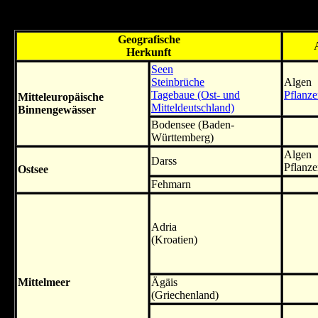
Das Format der Videos in dieser Tabelle ist DV (720 × 576) im Seite
Geografische
Herkunft
Seen
Steinbrüche
Algen
Tagebaue (Ost- und
Pflanz
Mitteleuropäische
Mitteldeutschland)
Binnengewässer
Bodensee (Baden-
Württemberg)
Algen
Darss
Pflanz
Ostsee
Fehmarn
Adria
(Kroatien)
Mittelmeer
Ägäis
(Griechenland)