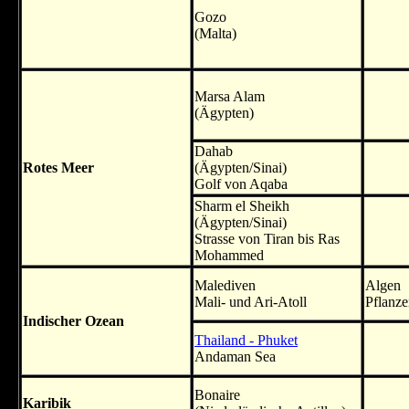
Gozo
(Malta)
Marsa Alam
(Ägypten)
Dahab
Rotes Meer
(Ägypten/Sinai)
Golf von Aqaba
Sharm el Sheikh
(Ägypten/Sinai)
Strasse von Tiran bis Ras
Mohammed
Malediven
Algen
Mali- und Ari-Atoll
Pflanz
Indischer Ozean
Thailand - Phuket
Andaman Sea
Bonaire
Karibik