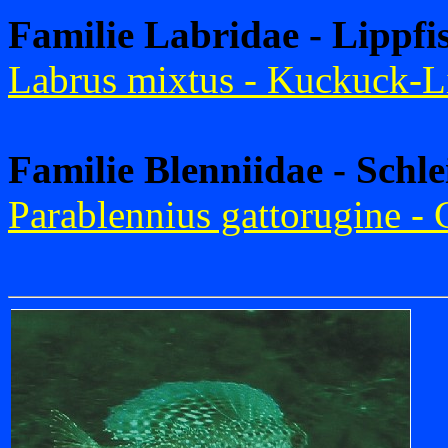
Familie Labridae - Lippfi
Labrus mixtus - Kuckuck-Li
Familie Blenniidae - Schle
Parablennius gattorugine - G