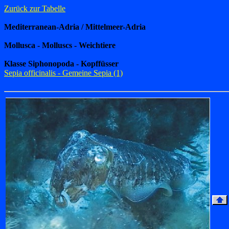
Zurück zur Tabelle
Mediterranean-Adria / Mittelmeer-Adria
Mollusca - Molluscs - Weichtiere
Klasse Siphonopoda - Kopffüsser
Sepia officinalis - Gemeine Sepia (1)