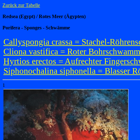
Zurück zur Tabelle
Redsea (Egypt) / Rotes Meer (Ägypten)
Porifera - Sponges - Schwämme
Callyspongia crassa = Stachel-Röhre
Cliona vastifica = Roter Bohrschwamm
Hyrtios erectos = Aufrechter Fingers
Siphonochalina siphonella = Blasser 
1